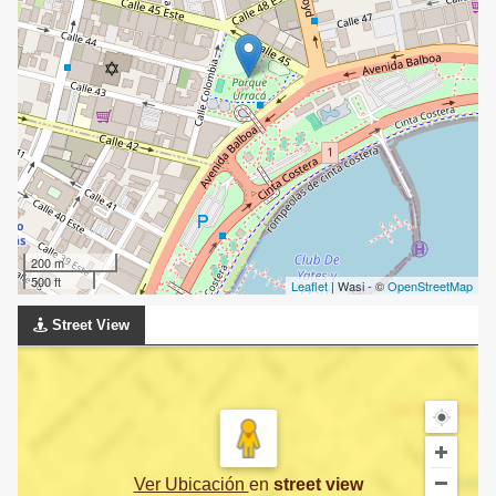
200 m
500 ft
Leaflet
| Wasi - ©
OpenStreetMap
Street View
Ver Ubicación
en
street view