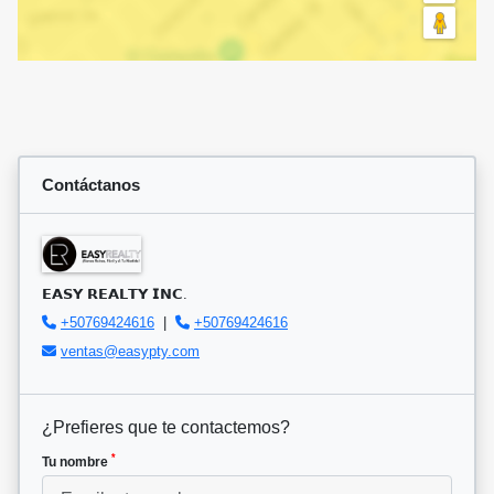
Contáctanos
𝗘𝗔𝗦𝗬 𝗥𝗘𝗔𝗟𝗧𝗬 𝗜𝗡𝗖.
+50769424616
|
+50769424616
ventas@easypty.com
¿Prefieres que te contactemos?
*
Tu nombre