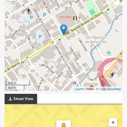
200 m
500 ft
Leaflet
| Wasi - ©
OpenStreetMap
Street View