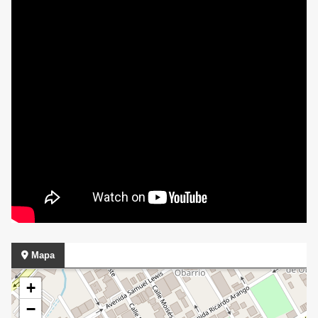
Mapa
+
−