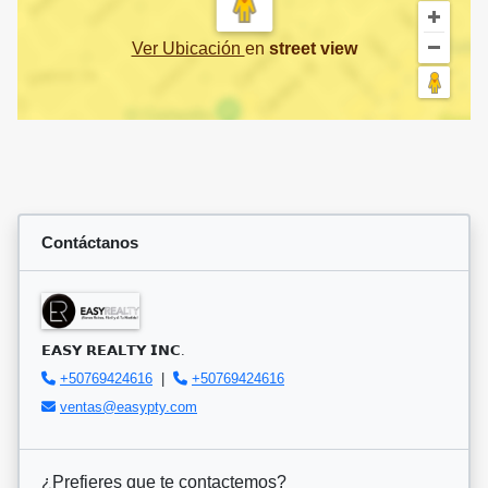
Ver Ubicación
en
street view
Contáctanos
𝗘𝗔𝗦𝗬 𝗥𝗘𝗔𝗟𝗧𝗬 𝗜𝗡𝗖.
+50769424616
|
+50769424616
ventas@easypty.com
¿Prefieres que te contactemos?