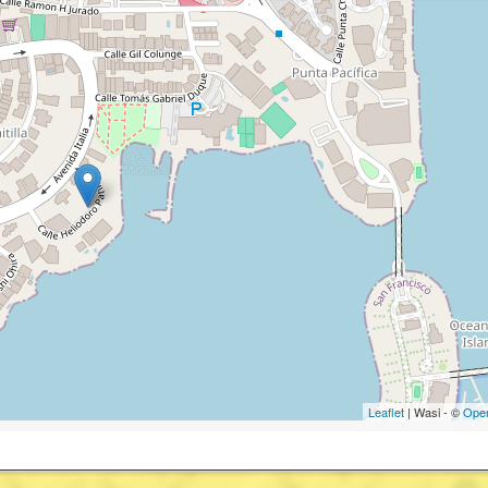
Leaflet
| Wasi - ©
Ope