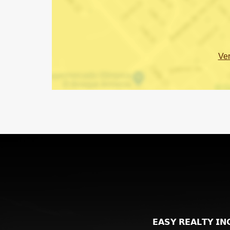
Ve
𝗘𝗔𝗦𝗬 𝗥𝗘𝗔𝗟𝗧𝗬