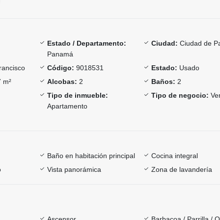
Estado / Departamento:
Ciudad:
Ciudad de 
Panamá
ancisco
Código:
9018531
Estado:
Usado
 m²
Alcobas:
2
Baños:
2
Tipo de inmueble:
Tipo de negocio:
Ve
Apartamento
Baño en habitación principal
Cocina integral
o
Vista panorámica
Zona de lavandería
Ascensor
Barbacoa / Parrilla / 