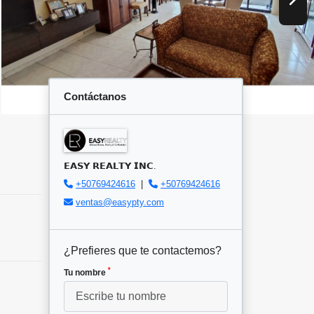
Contáctanos
𝗘𝗔𝗦𝗬 𝗥𝗘𝗔𝗟𝗧𝗬 𝗜𝗡𝗖.
+50769424616
|
+50769424616
ventas@easypty.com
¿Prefieres que te contactemos?
*
Tu nombre