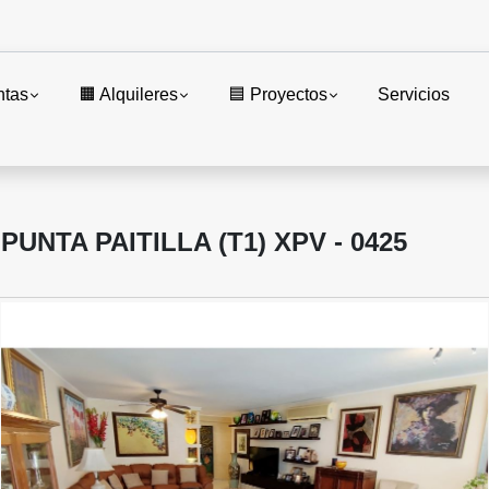
ntas
🟧 Alquileres
🟦 Proyectos
Servicios
NTA PAITILLA (T1) XPV - 0425