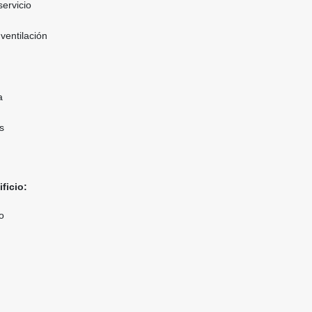
ervicio
ventilación
a
s
ficio:
o