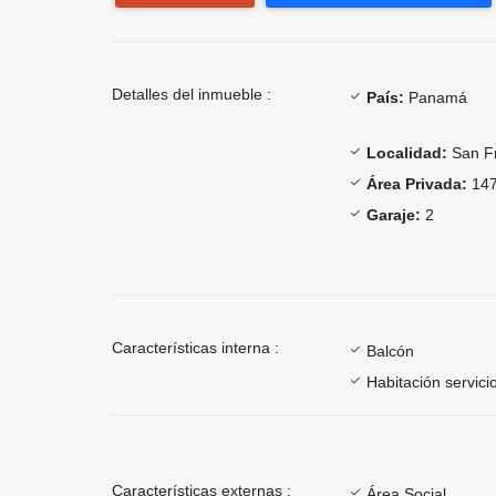
Detalles del inmueble :
País:
Panamá
Localidad:
San Fr
Área Privada:
147
Garaje:
2
Características interna :
Balcón
Habitación servici
Características externas :
Área Social