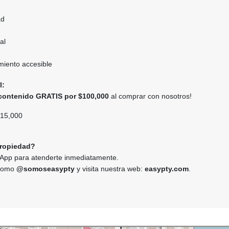
ad
al
iento accesible
l:
contenido GRATIS por $100,000
al comprar con nosotros!
15,000
propiedad?
App para atenderte inmediatamente.
 como
@somoseasypty
y visita nuestra web:
easypty.com
.