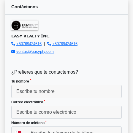
Contáctanos
𝗘𝗔𝗦𝗬 𝗥𝗘𝗔𝗟𝗧𝗬 𝗜𝗡𝗖.
+50769424616
|
+50769424616
ventas@easypty.com
¿Prefieres que te contactemos?
*
Tu nombre
*
Correo electrónico
*
Número de teléfono
▼