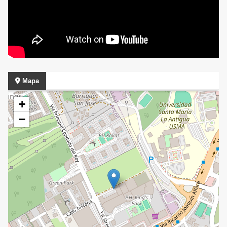
Mapa
+
−