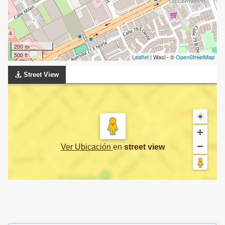
200 m
500 ft
Leaflet
| Wasi - ©
OpenStreetMap
Street View
Ver Ubicación
en
street view