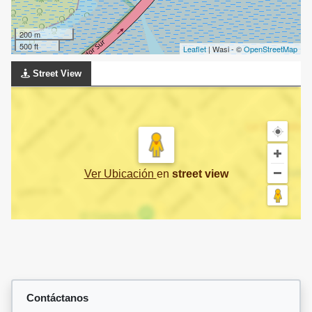
200 m
500 ft
Leaflet
| Wasi - ©
OpenStreetMap
Street View
Ver Ubicación
en
street view
Contáctanos