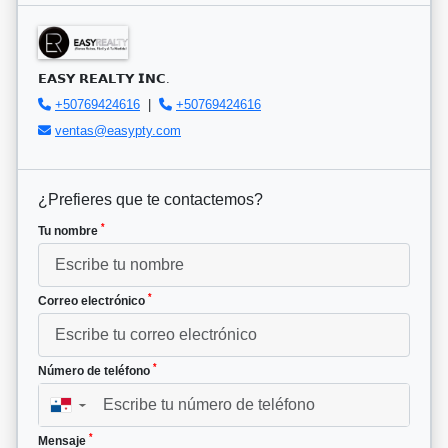
𝗘𝗔𝗦𝗬 𝗥𝗘𝗔𝗟𝗧𝗬 𝗜𝗡𝗖.
+50769424616
|
+50769424616
ventas@easypty.com
¿Prefieres que te contactemos?
*
Tu nombre
*
Correo electrónico
*
Número de teléfono
▼
*
Mensaje