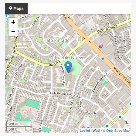
Mapa
+
−
200 m
500 ft
Leaflet
| Wasi - ©
OpenStreetMap