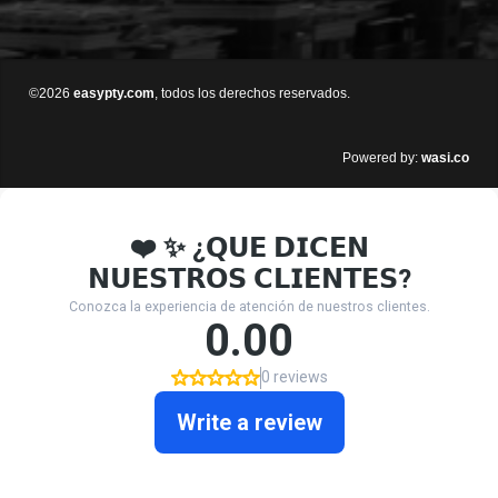
©2026
easypty.com
, todos los derechos reservados.
wasi.co
Powered by: