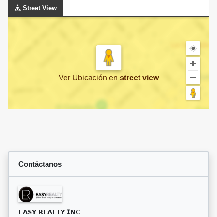
Street View
Ver Ubicación
en
street view
Contáctanos
𝗘𝗔𝗦𝗬 𝗥𝗘𝗔𝗟𝗧𝗬 𝗜𝗡𝗖.