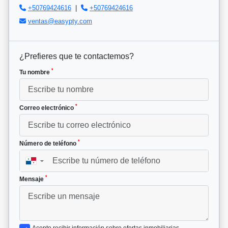
+50769424616
|
+50769424616
ventas@easypty.com
¿Prefieres que te contactemos?
*
Tu nombre
*
Correo electrónico
*
Número de teléfono
▼
*
Mensaje
Acepto recibir información sobre ofertas inmobiliarias