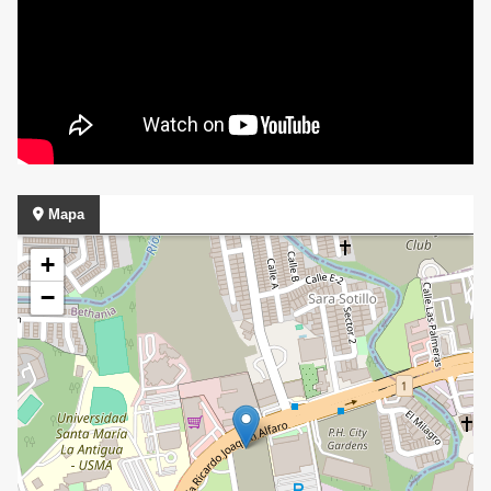
Mapa
+
−