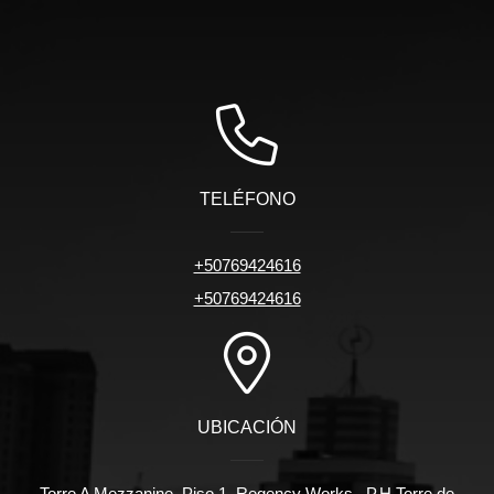
TELÉFONO
+50769424616
+50769424616
UBICACIÓN
Torre A Mezzanine, Piso 1, Regency Works , P.H Torre de