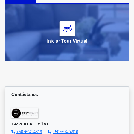
Iniciar
Tour Virtual
Contáctanos
𝗘𝗔𝗦𝗬 𝗥𝗘𝗔𝗟𝗧𝗬 𝗜𝗡𝗖.
+50769424616
|
+50769424616