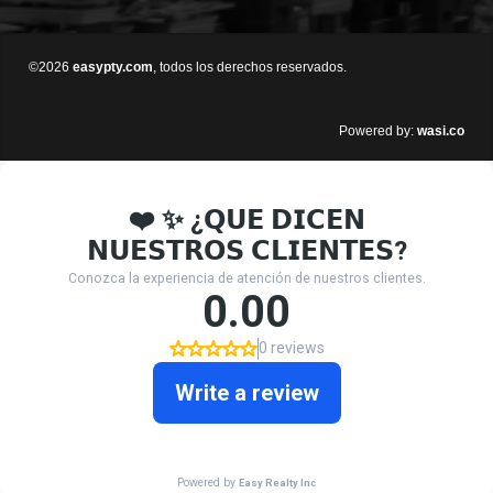
©2026
easypty.com
, todos los derechos reservados.
wasi.co
Powered by: