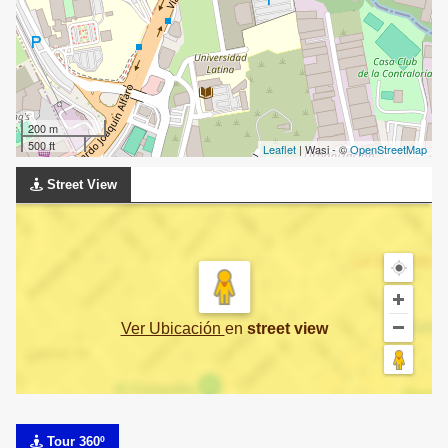
200 m
500 ft
Leaflet
| Wasi - ©
OpenStreetMap
Street View
Ver Ubicación
en
street view
Tour 360º