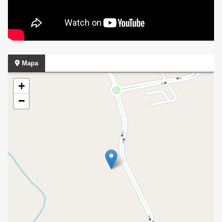
Mapa
+
−