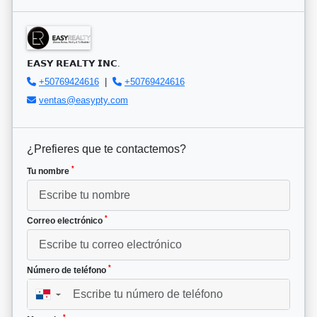
𝗘𝗔𝗦𝗬 𝗥𝗘𝗔𝗟𝗧𝗬 𝗜𝗡𝗖.
+50769424616
|
+50769424616
ventas@easypty.com
¿Prefieres que te contactemos?
*
Tu nombre
*
Correo electrónico
*
Número de teléfono
▼