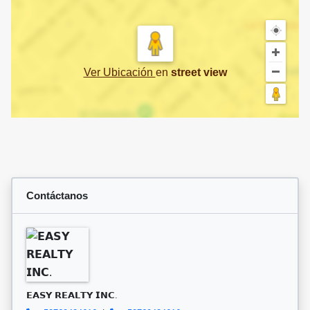
Ver Ubicación
en
street view
Contáctanos
𝗘𝗔𝗦𝗬 𝗥𝗘𝗔𝗟𝗧𝗬 𝗜𝗡𝗖.