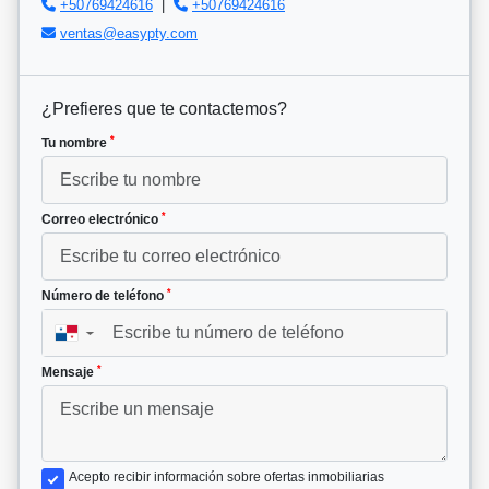
+50769424616
|
+50769424616
ventas@easypty.com
¿Prefieres que te contactemos?
*
Tu nombre
*
Correo electrónico
*
Número de teléfono
▼
*
Mensaje
Acepto recibir información sobre ofertas inmobiliarias