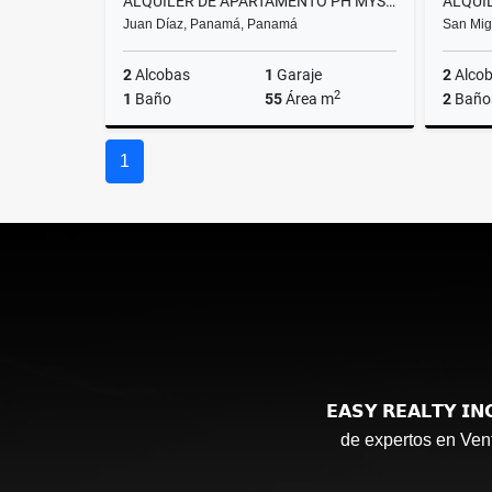
ALQUILER DE APARTAMENTO PH MYSTIC HILLS (T4) PSAXPC5-0726
Juan Díaz, Panamá, Panamá
San Mig
2
Alcobas
1
Garaje
2
Alco
2
1
Baño
55
Área m
2
Baño
🟧 Alquiler
1
US$550
𝗘𝗔𝗦𝗬 𝗥𝗘𝗔𝗟𝗧𝗬
de expertos en Vent