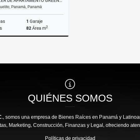
ALQUILER DE APARTAMENTO GREENWOD TOWERS (T5) PSALSC5-0726
uelito, Panamá, Panamá
bas
1
Garaje
2
s
82
Área m
🟧 Alquiler
US$1,200
QUIÉNES SOMOS
 𝗜𝗡𝗖., somos una empresa de Bienes Raíces en Panamá y Latin
as, Marketing, Construcción, Finanzas y Legal, ofreciendo ate
Políticas de privacidad