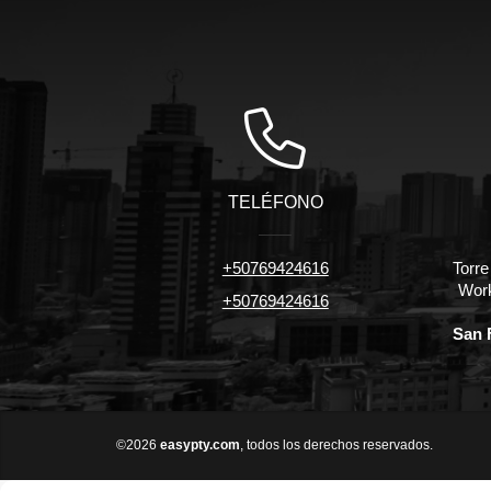
TELÉFONO
+50769424616
Torr
Work
+50769424616
San 
©2026
easypty.com
, todos los derechos reservados.