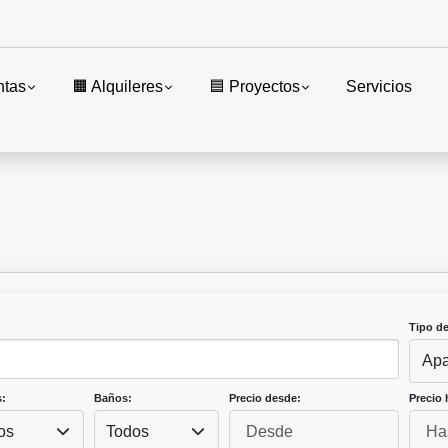
ntas
🟧 Alquileres
🟦 Proyectos
Servicios
Tipo d
Apa
:
Baños:
Precio desde:
Precio 
os
Todos