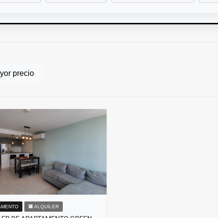
or precio
AMENTO
🟧 ALQUILER