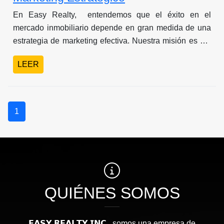
En Easy Realty, entendemos que el éxito en el
mercado inmobiliario depende en gran medida de una
estrategia de marketing efectiva. Nuestra misión es ser
tu socio de confianza en el mercado inmobiliario de
LEER
Panamá, brindándote estrategias de marketing
innovadoras y personalizadas para potenciar tus
propiedades.
1
QUIÉNES SOMOS
𝗘𝗔𝗦𝗬 𝗥𝗘𝗔𝗟𝗧𝗬 𝗜𝗡𝗖., somos una empresa de