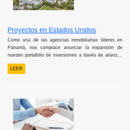
Proyectos en Estados Unidos
Como una de las agencias inmobiliarias líderes en
Panamá, nos complace anunciar la expansión de
nuestro portafolio de inversiones a través de alianzas
estratégicas en los Estados Unidos. Ahora, ofrecemos a
LEER
nuestros distinguidos clientes acceso exclusivo a
proyectos inmobiliarios de primer nivel en los
dinámicos y prósperos mercados de Florida y Texas.