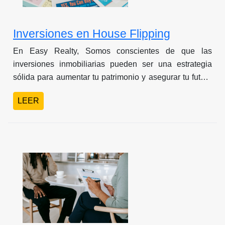
Inversiones en House Flipping
En Easy Realty, Somos conscientes de que las
inversiones inmobiliarias pueden ser una estrategia
sólida para aumentar tu patrimonio y asegurar tu futuro
financiero. Nuestra misión es ser tu socio de confianza
LEER
en el mercado inmobiliario de Panamá, brindándote
oportunidades de inversión inteligentes y
asesoramiento experto.