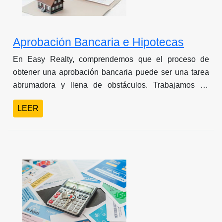
Aprobación Bancaria e Hipotecas
En Easy Realty, comprendemos que el proceso de
obtener una aprobación bancaria puede ser una tarea
abrumadora y llena de obstáculos. Trabajamos en
estrecha colaboración con todos los bancos en
LEER
Panamá, lo que nos permite ofrecer soluciones
personalizadas a nuestros clientes.