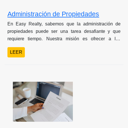
Administración de Propiedades
En Easy Realty, sabemos que la administración de
propiedades puede ser una tarea desafiante y que
requiere tiempo. Nuestra misión es ofrecer a los
propietarios de bienes raíces en Panamá un servicio
LEER
completo y de alta calidad que les permita disfrutar de
sus propiedades sin preocupaciones.