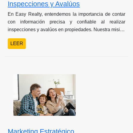
Inspecciones y Avalúos
En Easy Realty, entendemos la importancia de contar
con información precisa y confiable al realizar
inspecciones y avalúos en propiedades. Nuestra misión
es ofrecer a nuestros clientes en Panamá un servicio
LEER
integral y de alta calidad que les permita tomar
decisiones informadas en el mercado inmobiliario.
Marketing Estratégico