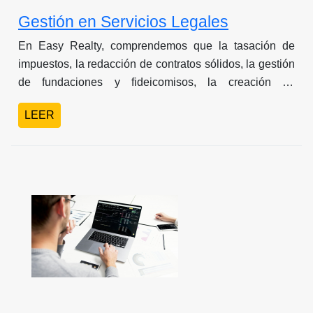
Gestión en Servicios Legales
En Easy Realty, comprendemos que la tasación de
impuestos, la redacción de contratos sólidos, la gestión
de fundaciones y fideicomisos, la creación de
sociedades anónimas, y la resolución efectiva de
LEER
disputas legales son elementos críticos en cualquier
transacción inmobiliaria. Con experiencia en leyes
inmobiliarias, aseguramos transacciones seguras,
reducimos impuestos y protegemos tus intereses
legales y financieros.